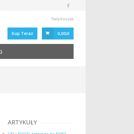
Twój Koszyk
Kup Teraz
0,00zł
Q
ARTYKUŁY
CELLFOOD zaprasza na EXPO