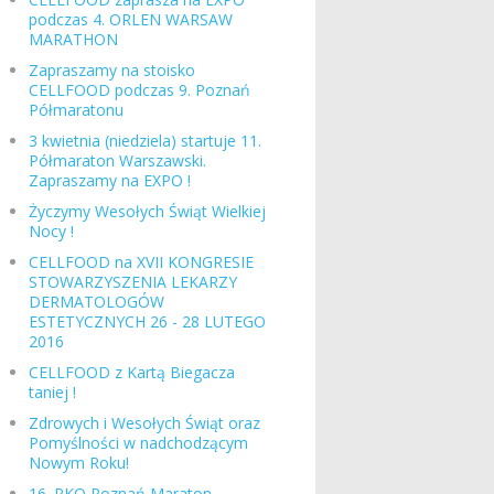
podczas 4. ORLEN WARSAW
MARATHON
Zapraszamy na stoisko
CELLFOOD podczas 9. Poznań
Półmaratonu
3 kwietnia (niedziela) startuje 11.
Półmaraton Warszawski.
Zapraszamy na EXPO !
Życzymy Wesołych Świąt Wielkiej
Nocy !
CELLFOOD na XVII KONGRESIE
STOWARZYSZENIA LEKARZY
DERMATOLOGÓW
ESTETYCZNYCH 26 - 28 LUTEGO
2016
CELLFOOD z Kartą Biegacza
taniej !
Zdrowych i Wesołych Świąt oraz
Pomyślności w nadchodzącym
Nowym Roku!
16. PKO Poznań Maraton