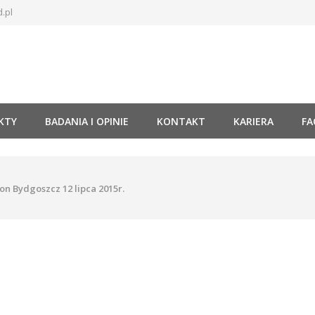
.pl
KTY
BADANIA I OPINIE
KONTAKT
KARIERA
FA
on Bydgoszcz 12 lipca 2015r.