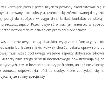
ąży i karmiące piersią przed użyciem powinny skontaktować się z
yć stosowany jako substytut (zamiennik) zróżnicowanej diety. Nie
ej porcji do spożycia w ciągu dnia. Unikać kontaktu ze skórą i
o przeczyszczająco. Przechowywać w suchym miejscu, w sposób
ić przed bezpośrednim działaniem promieni słonecznych.
wisie internetowym mają charakter wyłącznie informacyjny i nie
owania lub leczenia jakichkolwiek chorób. Lekarz uprawniony do
obowej musi wziąć pod uwagę wszelkie aspekty dotyczące zdrowia
a. Autorzy niniejszego serwisu internetowego powstrzymują się od
edycznych, czy to bezpośrednio czy pośrednio, ani też nie zalecają
 ponoszą odpowiedzialności za osoby, które zdecydują się na
cznej ze strony specjalisty.