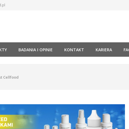
.pl
KTY
BADANIA I OPINIE
KONTAKT
KARIERA
FA
st Cellfood