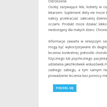
Ostrzeżenie
Osoby zażywające leki, kobiety w ci
lekarzem. Suplement diety nie może b
należy przekraczać zalecanej dzienn
oczami. Produkt może działać lekk
niedostępny dla małych dzieci. Chron
Informacje zawarte w niniejszym ser
mogą być wykorzystywane do diagnoz
leczenia konkretnej jednostki chor
fizycznego lub psychicznego pacjent
udzielania jakichkolwiek wskazówek m
żadnego zabiegu, a tym samym nie
prowadzenie leczenia bez pomocy medy
PODZIEL SIĘ