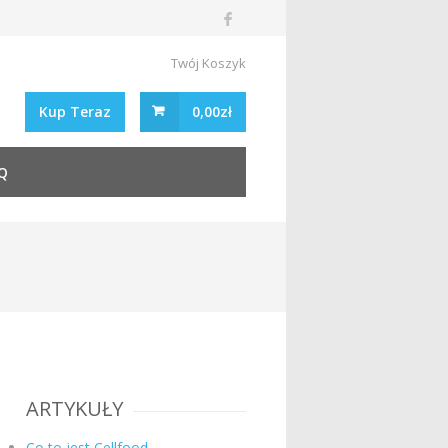
Twój Koszyk
Kup Teraz
0,00zł
Q
ARTYKUŁY
Co to jest Cellfood