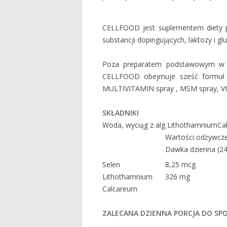
CELLFOOD jest suplementem diety po
substancji dopingujących, laktozy i gl
Poza preparatem podstawowym w fo
CELLFOOD obejmuje sześć formuł d
MULTIVITAMIN spray , MSM spray, VI
SKŁADNIKI
Woda, wyciąg z alg LithothamniumCalc
Wartości odżywcz
Dawka dzienna (24 
Selen
8,25 mcg
Lithothamnium
326 mg
Calcareum
ZALECANA DZIENNA PORCJA DO SPO