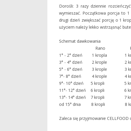
Dorośli: 3 razy dziennie rozcień
wymieszać. Początkowa porcja to 1
drugi dzień zwiększać porcję o 1 krop
użyciem należy lekko wstrząsnąć bute
Schemat dawkowania
Rano Popołudni
1° - 2° dzień 1 kropla 1 
3° - 4° dzień 2 krople 2 
5° - 6° dzień 3 krople 3 
7°- 8° dzień 4 krople 4 
9°- 10° dzień 5 kropli 5 
11°- 12° dzień 6 kropli 6 
13°- 14° dzień 7 kropli 7 
od 15° dnia 8 kropli 8 k
Zaleca się przyjmowanie CELLFOOD co