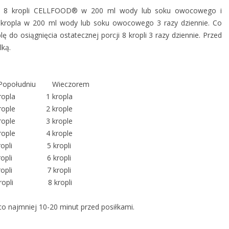
czyć 8 kropli CELLFOOD® w 200 ml wody lub soku owocowego i
 kropla w 200 ml wody lub soku owocowego 3 razy dziennie. Co
lę do osiągnięcia ostatecznej porcji 8 kropli 3 razy dziennie. Przed
lką.
u Wieczorem
kropla 1 kropla
krople 2 krople
krople 3 krople
krople 4 krople
kropli 5 kropli
kropli 6 kropli
kropli 7 kropli
ropli 8 kropli
 najmniej 10-20 minut przed posiłkami.