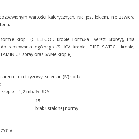
zbawionym wartości kalorycznych. Nie jest lekiem, nie zawiera
utenu.
rmie kropli (CELLFOOD krople Formuła Everett Storey), linia
o stosowania ogólnego (SILICA krople, DIET SWITCH krople,
TAMIN C+ spray oraz SAMe krople).
areum, ocet ryżowy, selenian (IV) sodu.
e
krople = 1,2 ml):
% RDA
15
brak ustalonej normy
ŻYCIA